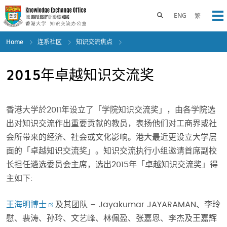
Skip
to
Toggle search panel
ENG
繁
Op
main
content
Home
连系社区
知识交流焦点
2015年卓越知识交流奖
香港大学於2011年设立了「学院知识交流奖」，由各学院选
出对知识交流作出重要贡献的教员，表扬他们对工商界或社
会所带来的经济、社会或文化影响。港大最近更设立大学层
面的「卓越知识交流奖」。知识交流执行小组邀请首席副校
长担任遴选委员会主席，选出2015年「卓越知识交流奖」得
主如下:
王海明博士
及其团队 – Jayakumar JAYARAMAN、李玲
慰、裴涛、孙玲、文艺峰、林佩盈、张嘉恩、李杰及王嘉辉