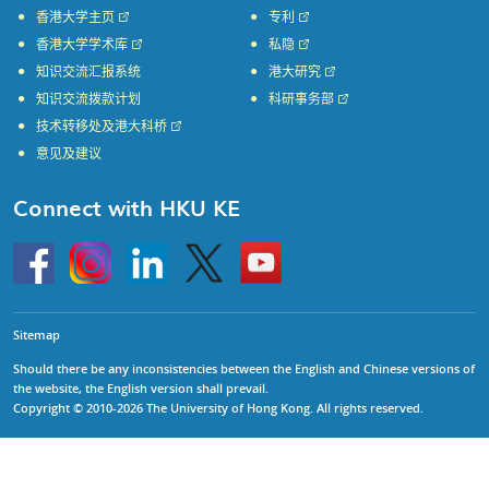
香港大学主页
专利
香港大学学术库
私隐
知识交流汇报系统
港大研究
知识交流拨款计划
科研事务部
技术转移处及港大科桥
意见及建议
Connect with HKU KE
Go
Instagram
Linkedin
Twitter
Go
to
to
HKU
HKU
KE
KE
facebook
YouTube
Sitemap
Should there be any inconsistencies between the English and Chinese versions of
the website, the English version shall prevail.
Copyright © 2010-2026 The University of Hong Kong. All rights reserved.