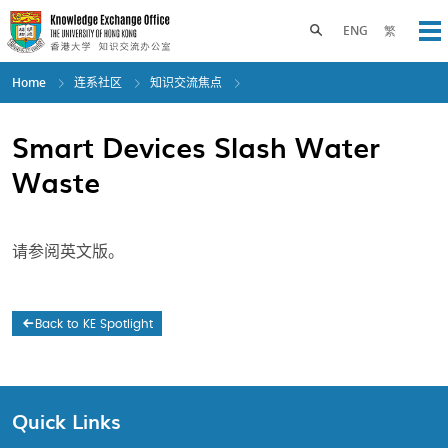
Skip
to
Toggle search panel
ENG
繁
Op
main
content
Home
连系社区
知识交流焦点
Smart Devices Slash Water
Waste
请参阅英文版。
Back to KE Spotlight
Quick Links