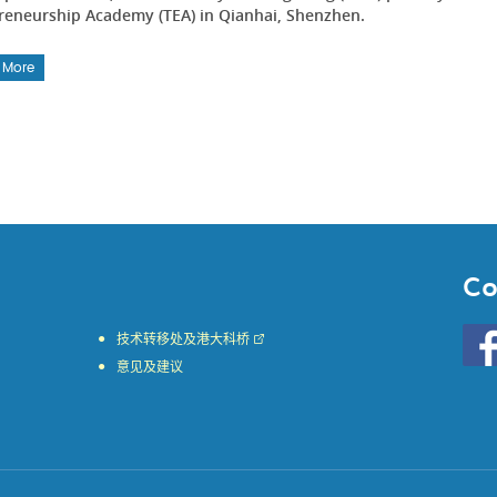
reneurship Academy (TEA) in Qianhai, Shenzhen.
 More
Co
Go
技术转移处及港大科桥
to
意见及建议
HKU
KE
face