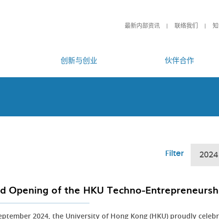
最新内部资讯
联络我们
知
创新与创业
伙伴合作
Filter
2024
d Opening of the HKU Techno-Entrepreneursh
eptember 2024, the University of Hong Kong (HKU) proudly celebr