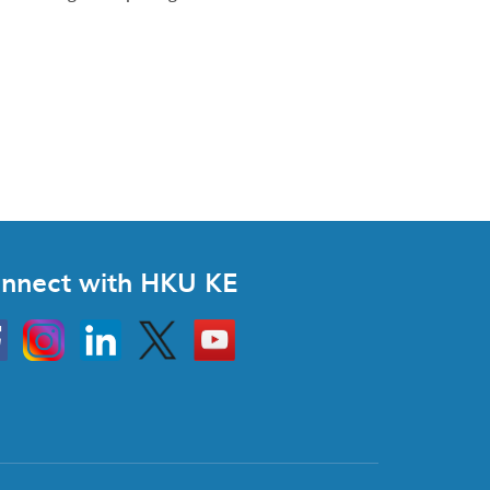
nnect with HKU KE
Instagram
Linkedin
Twitter
Go
to
HKU
KE
book
YouTube