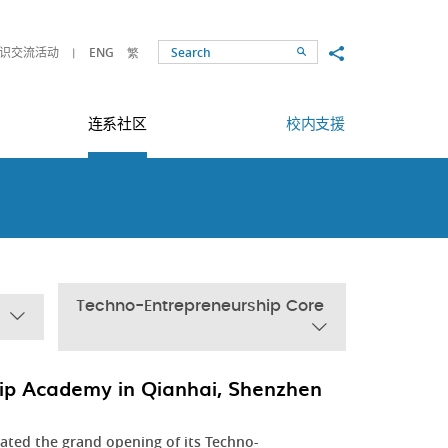
Share to
识交流活动
ENG
繁
Search
连系社区
校内支援
Techno-Entrepreneurship Core
ip Academy in Qianhai, Shenzhen
ated the grand opening of its Techno-