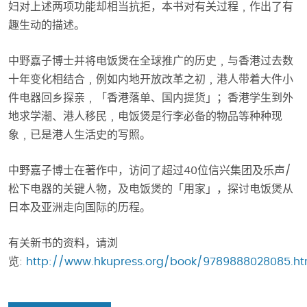
妇对上述两项功能却相当抗拒，本书对有关过程﹐作出了有
趣生动的描述。
中野嘉子博士并将电饭煲在全球推广的历史﹐与香港过去数
十年变化相结合﹐例如内地开放改革之初﹐港人带着大件小
件电器回乡探亲﹐「香港落单、国内提货」；香港学生到外
地求学潮、港人移民﹐电饭煲是行李必备的物品等种种现
象﹐已是港人生活史的写照。
中野嘉子博士在著作中，访问了超过40位信兴集团及乐声/
松下电器的关键人物，及电饭煲的「用家」，探讨电饭煲从
日本及亚洲走向国际的历程。
有关新书的资料，请浏
览:
http://www.hkupress.org/book/9789888028085.h