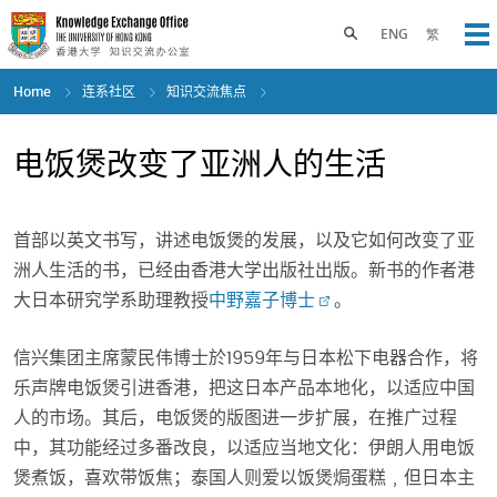
Skip
to
Toggle search panel
ENG
繁
Op
main
content
Home
连系社区
知识交流焦点
电饭煲改变了亚洲人的生活
首部以英文书写，讲述电饭煲的发展，以及它如何改变了亚
洲人生活的书，已经由香港大学出版社出版。新书的作者港
大日本研究学系助理教授
中野嘉子博士
。
信兴集团主席蒙民伟博士於1959年与日本松下电器合作，将
乐声牌电饭煲引进香港，把这日本产品本地化，以适应中国
人的市场。其后，电饭煲的版图进一步扩展，在推广过程
中，其功能经过多番改良，以适应当地文化：伊朗人用电饭
煲煮饭，喜欢带饭焦；泰国人则爱以饭煲焗蛋糕﹐但日本主