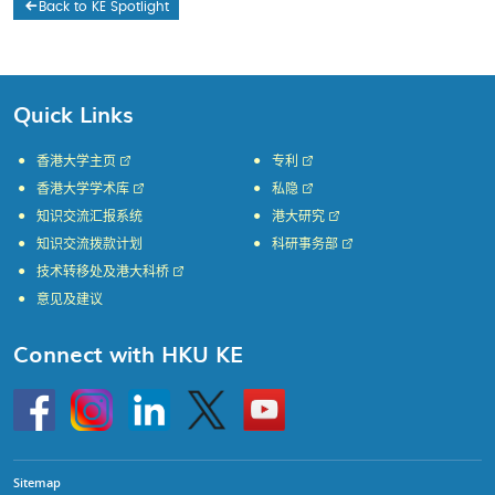
Back to KE Spotlight
Quick Links
香港大学主页
专利
香港大学学术库
私隐
知识交流汇报系统
港大研究
知识交流拨款计划
科研事务部
技术转移处及港大科桥
意见及建议
Connect with HKU KE
Go
Instagram
Linkedin
Twitter
Go
to
to
HKU
HKU
KE
KE
facebook
YouTube
Sitemap