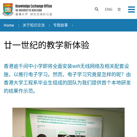
Skip
to
Toggle search panel
ENG
繁
Op
main
content
Home
关于知识交流
专题故事
廿一世纪的教学新体验
香港逾千间中小学即将全面安装wifi无线网络及相关配套设
施，以推行电子学习。然而，电子学习究竟是怎样的呢？由
香港大学工程系毕业生组成的团队为我们提供首个本地研发
的结果作示范。