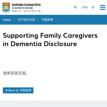
Skip
to
Toggle search panel
ENG
繁
Op
main
content
Home
关于知识交流
专题故事
Supporting Family Caregivers
in Dementia Disclosure
请参阅英文版。
Back to 专题故事