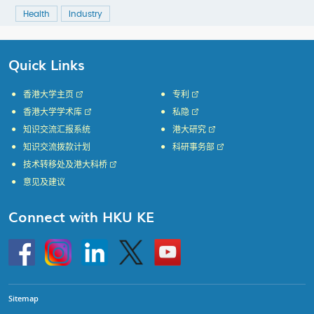
Health
Industry
Quick Links
香港大学主页
专利
香港大学学术库
私隐
知识交流汇报系统
港大研究
知识交流拨款计划
科研事务部
技术转移处及港大科桥
意见及建议
Connect with HKU KE
Go
Instagram
Linkedin
Twitter
Go
to
to
HKU
HKU
KE
KE
facebook
YouTube
Sitemap