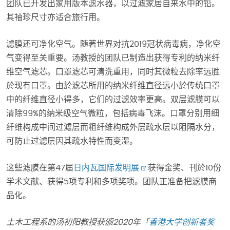
团队已开发出家用版本滤水器，以过滤家居自来水中的铅。
其袖珍尺寸亦适合旅行用。
滤膜还可净化空气。随著世界对抗2019冠状病毒病，净化空
气变得至关重要。汤教授的团队已制造出获得专利的纳米纤
维空气滤芯。口罩滤芯可清洗重用，同时其微粒去除率远胜
於现有口罩。由於滤芯所用的纳米纤维直径远小於传统口罩
中的纤维直径小得多，它们的过滤效率更高。双层滤膜可以
清除99%的纳米级空气微粒，包括病毒飞沫。口罩分别用细
纤维构成中间过滤层而粗纤维构成外层疏水层以阻隔水分，
可防止过滤层因其疏水特性而变湿。
这些滤膜在第47届
日内瓦国际发明展
获得金奖、刊於10份
学术文献、获得5项专利和多项奖项。团队正准备把滤膜商
品化。
土木工程系的汤初阳教授获颁
2020
年「
香港大学创新者奖