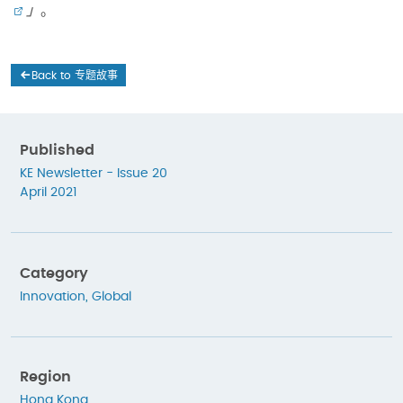
」
。
Back to 专题故事
Published
KE Newsletter - Issue 20
April 2021
Category
Innovation
,
Global
Region
Hong Kong