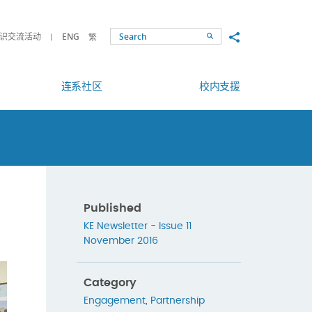
Share to
识交流活动
ENG
繁
Search
连系社区
校内支援
Published
KE Newsletter - Issue 11
November 2016
Category
Engagement
,
Partnership