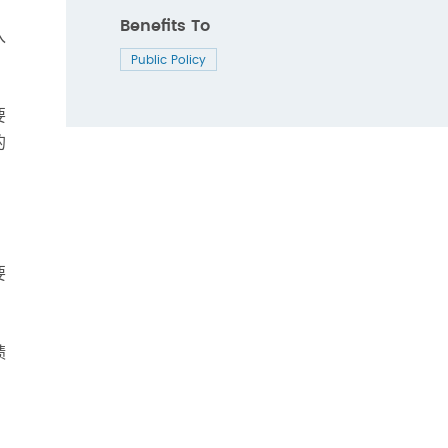
Benefits To
入
Public Policy
要
的
要
绩