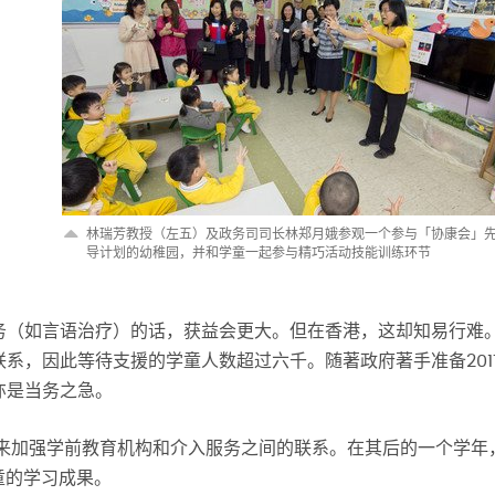
林瑞芳教授（左五）及政务司司长林郑月娥参观一个参与「协康会」
导计划的幼稚园，并和学童一起参与精巧活动技能训练环节
务（如言语治疗）的话，获益会更大。但在香港，这却知易行难
系，因此等待支援的学童人数超过六千。随著政府著手准备201
亦是当务之急。
来加强学前教育机构和介入服务之间的联系。在其后的一个学年
童的学习成果。