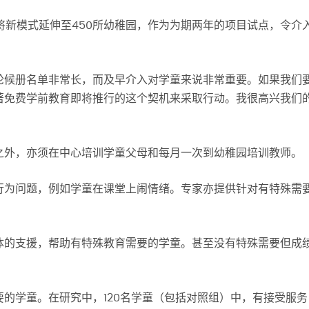
布将新模式延伸至450所幼稚园，作为为期两年的项目试点，令介
轮候册名单非常长，而及早介入对学童来说非常重要。如果我们
著免费学前教育即将推行的这个契机来采取行动。我很高兴我们
之外，亦须在中心培训学童父母和每月一次到幼稚园培训教师。
行为问题，例如学童在课堂上闹情绪。专家亦提供针对有特殊需
体的支援，帮助有特殊教育需要的学童。甚至没有特殊需要但成
」
的学童。在研究中，120名学童（包括对照组）中，有接受服务