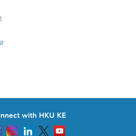
见
幼
nnect with HKU KE
Instagram
Linkedin
Twitter
Go
to