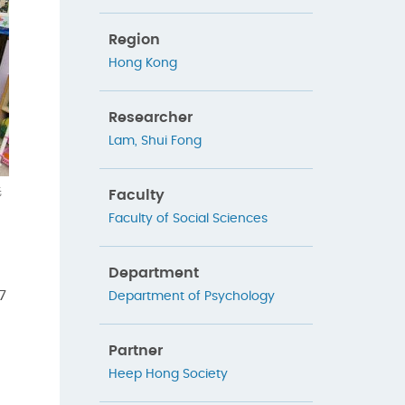
Region
Hong Kong
Researcher
Lam, Shui Fong
先
Faculty
Faculty of Social Sciences
。
Department
7
Department of Psychology
Partner
，
Heep Hong Society