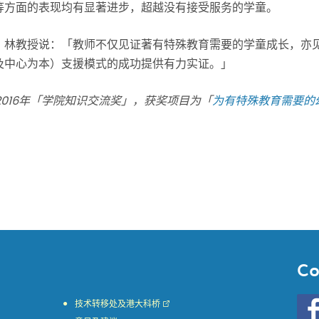
等方面的表现均有显著进步，超越没有接受服务的学童。
。林教授说：「教师不仅见证著有特殊教育需要的学童成长，亦
及中心为本）支援模式的成功提供有力实证。」
016
年「学院知识交流奖」，获奖项目为「
为有特殊教育需要的
Co
Go
技术转移处及港大科桥
to