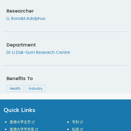
Researcher
Li, Ronald Adolphus
Department
Dr Li Dak-Sum Research Centre
Benefits To
Health
Industry
Quick Links
香港大学主页
专利
香港大学学术库
私隐