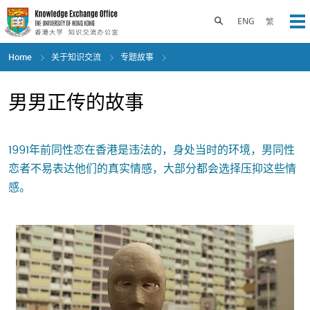
Skip
to
Toggle search panel
ENG
繁
Op
main
content
Home
关于知识交流
专题故事
男男正传的故事
1991年前同性恋在香港是违法的，身处当时的环境，男同性
恋者不易表达他们的真实情感，大部分都会选择压抑这些情
感。