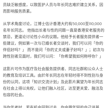
员缺乏敏感度，以致医护人员与年长同志难於建立关系，因
而影响服务质素。
从学术角度讨论，江博士估计香港大约有50,000至110,000
名年长同志。 他指出长者与性的问题一直是香港安老服务的
禁忌，更遑论讨论性小众的议题。他给予长者服务提供者一
些建议，例如第一次与已婚长者交谈时，我们可以问「你的
伴侣好吗？」 而不是问「你的丈夫或妻子好吗？」；初次与
跨性别者见面时，我们可以问：「你希望我如何称呼你？」
这影片可作为医疗及社会服务提供者、同志社群和公众人士
的教育及培训工具。由於年长同志在年轻时得不到性别与身
份的认同，这项「知识交流计划」及此影片冀望为年长同志
在社会上得以充权，让他们融入社区，达至更关爱、融洽及
包容的社会。
当你年老时，若有机会回到过去，你会跟年轻的自己说甚