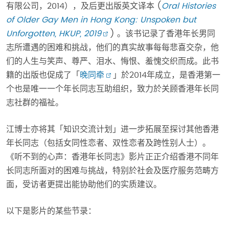
有限公司，2014），及后更出版英文译本 (
Oral Histories
of Older Gay Men in Hong Kong: Unspoken but
Unforgotten, HKUP, 2019
) 。该书记录了香港年长男同
志所遭遇的困难和挑战，他们的真实故事每每悲喜交杂，他
们的人生与笑声、尊严、泪水、悔恨、羞愧交织而成。此书
籍的出版也促成了「
晚同牵
」於2014年成立，是香港第一
个也是唯一一个年长同志互助组织，致力於关顾香港年长同
志社群的福祉。
江博士亦将其「知识交流计划」进一步拓展至探讨其他香港
年长同志（包括女同性恋者、双性恋者及跨性别人士）。
《听不到的心声：香港年长同志》影片正正介绍香港不同年
长同志所面对的困难与挑战，特别於社会及医疗服务范畴方
面，受访者更提出能协助他们的实质建议。
以下是影片的某些节录：