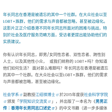
年长同志在香港是被遗忘的其中一个社群。在大众社会以至
LGBT+族群，他们的需求与声音都被忽略，甚至被边缘化。
这影片正正介绍香港不同年长同志所面对的困难与挑战，特
别於社会及医疗服务范畴方面，受访者更提出能协助他们的
实质建议。
你有认识年长同志，即男/女同性恋者、双性恋者、跨性别
人士，以及其他性小众， 或我们统称的 LGBT+吗？你知道
他们如何生活？ 面对甚么难题吗？年长同志在香港是被遗忘
的其中一个社群。在大众社会以至LGBT+族群，他们的需求
与声音都被忽略，甚至被边缘化。
社会学系
副教授
江绍祺博士
於2015年度获
社会科学学院
颁发「
学院知识交流奖
」，并出版了一本名为《
男男正
传∶香港年长男同志口述史
》的中文书籍（进一步多媒体