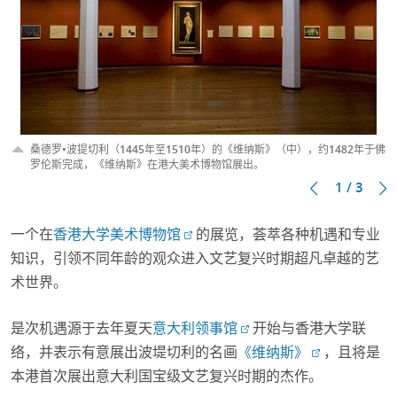
桑德罗•波提切利（1445年至1510年）的《维纳斯》（中），约1482年于佛
罗伦斯完成，《维纳斯》在港大美术博物馆展出。
1 / 3
一个在
香港大学美术博物馆
的展览，荟萃各种机遇和专业
知识，引领不同年龄的观众进入文艺复兴时期超凡卓越的艺
术世界。
是次机遇源于去年夏天
意大利领事馆
开始与香港大学联
络，并表示有意展出波堤切利的名画
《维纳斯》
，且将是
本港首次展出意大利国宝级文艺复兴时期的杰作。