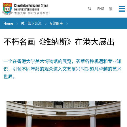
Skip
to
Toggle search panel
ENG
繁
Op
main
content
Home
关于知识交流
专题故事
不朽名画《维纳斯》在港大展出
一个在香港大学美术博物馆的展览，荟萃各种机遇和专业知
识，引领不同年龄的观众进入文艺复兴时期超凡卓越的艺术
世界。