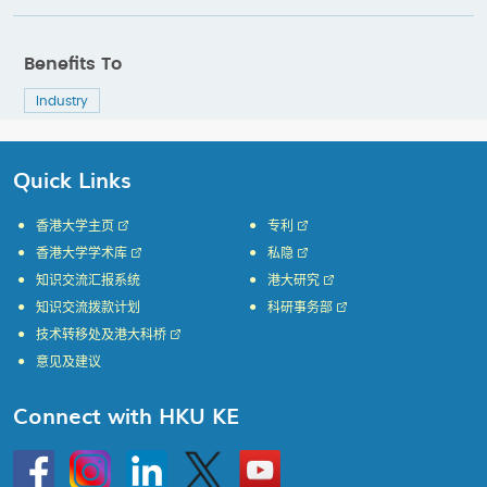
Benefits To
Industry
Quick Links
香港大学主页
专利
香港大学学术库
私隐
知识交流汇报系统
港大研究
知识交流拨款计划
科研事务部
技术转移处及港大科桥
意见及建议
Connect with HKU KE
Go
Instagram
Linkedin
Twitter
Go
to
to