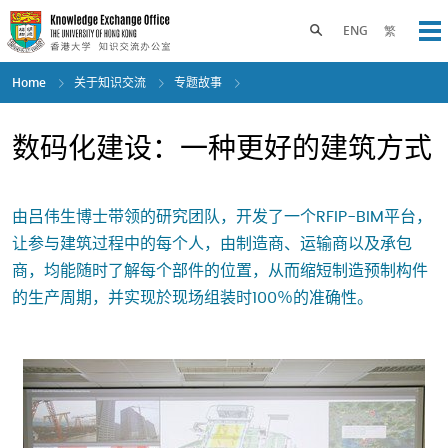
Skip
to
Toggle search panel
ENG
繁
Op
main
content
Home
关于知识交流
专题故事
数码化建设：一种更好的建筑方式
由吕伟生博士带领的研究团队，开发了一个RFIP-BIM平台，
让参与建筑过程中的每个人，由制造商、运输商以及承包
商，均能随时了解每个部件的位置，从而缩短制造预制构件
的生产周期，并实现於现场组装时100％的准确性。