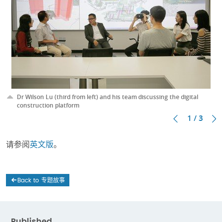
Dr Wilson Lu (third from left) and his team discussing the digital
construction platform
1 / 3
请参阅
英文版
。
Back to 专题故事
Published