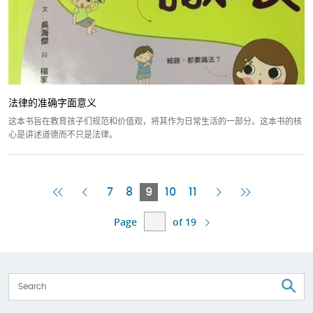
法律的准确字面意义
这本书旨在教育孩子们规范和价值观，将其作为日常生活的一部分。这本书的核
心是讲述道德而不只是法律。
First
Previous
Current
Next
Last
7
8
9
10
11
Page
Page
Page
Page
Page
Page
of 19
S