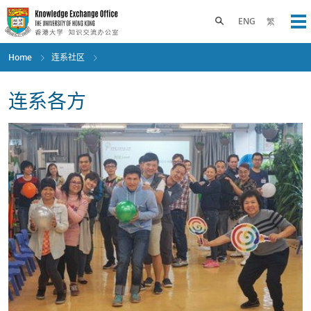
Skip
to
Toggle search panel
ENG
繁
Op
main
content
Home
连系社区
连系各方