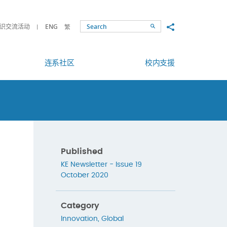
Share to
识交流活动
ENG
繁
Search
连系社区
校内支援
Published
KE Newsletter - Issue 19
October 2020
Category
Innovation
,
Global