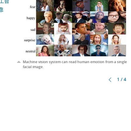
工智
靠
Machine vision system can read human emotion from a single
facial image.
1 / 4