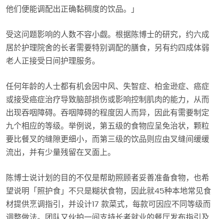
他们便能调配出正确黏稠度的饮品。」
受这问题影响的人数不容小觑。根据陈博士的研究，约六成
居於护理院舍的长者需要特别调配的膳食，另有约四成体弱
老人正接受日间护理服务。
任何年龄的人士都有机会因中风、失智症、柏金逊症、癌症
或接受癌症治疗导致脑部损伤或影响控制肌肉的能力，从而
出现吞咽障碍。吞咽障碍的程度因人而异，因此有需要制定
九个相应的等级。举例说，第五级的食物应呈免治状，颗粒
要比餐叉的缝隙更细小，而第三级的饮品则应由叉缝间缓缓
流出，并有少量残留在叉面上。
陈博士说计划的目的不仅是帮助照顾者妥善准备食物，也希
望说明「照护食」不只是糊状食物，因此就45种本地常见食
材提供烹调指引，并设计17 款菜式，每款可因应不同等级而
调整做法。团队又伙拍一间支持长者就业的餐厅发布指引及