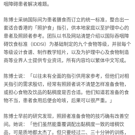
咽障碍患者解决难题。
陈博士采纳国际间为患者膳食而订立的统一标准，整合出一
套适合香港的「照护食」指引，供本地家庭以至护理中心的
患者及照顾者参考。团队以书及网站清楚介绍以国际吞咽障
碍饮食标准（IDDSI）为基础制定的九个食物等级，并就每个
等级设计食谱、制作教学短片，以及为护理中心及食物制造
商等业界人士提供专业资讯，所有内容均以繁体中文写成。
陈博士说：「以往未有全面的指引供用家参考，但他们对相
关指引的需求殷切，经常有照顾者说不清楚怎样准备食物，
或担心食物及饮品的黏稠度是否合适。他们知道若准备的食
物不当，患者食用后便会呛咳，后果可以很严重。」
陈博士早前的研究发现，照顾者准备食物的技巧确有改善空
间。她说：「他们虽然能重覆调配出黏稠度一致的增稠饮
品，可是质地都太杰了。但只要经过二、三十分钟的训练，