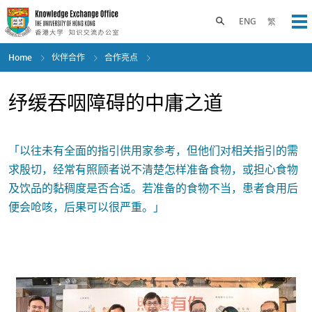
Skip
to
Toggle search panel
ENG
繁
Op
main
content
Home
伙伴合作
合作亮点
纾缓吞咽障碍的中庸之道
「以往未有全面的指引供用家参考，但他们对相关指引的需
求殷切，经常有照顾者说不清楚怎样准备食物，或担心食物
及饮品的黏稠度是否合适。若准备的食物不当，患者食用后
便会呛咳，后果可以很严重。」