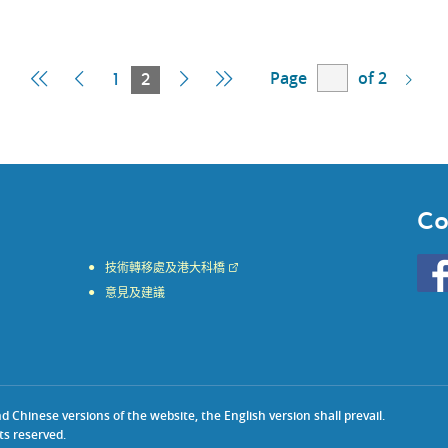
Page
of 2
First
Previous
Current
Next
Last
1
2
Page
Page
Page
Page
Page
Co
Go
技術轉移處及港大科橋
to
意見及建議
HKU
KE
face
Chinese versions of the website, the English version shall prevail.
ts reserved.