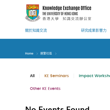
Skip
to
main
content
關於知識交流
研究成果影響力
Home
連繫社區
All
KE Seminars
Impact Worksh
Other KE Events
No Events Found