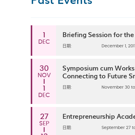
Briefing Session for t
1
DEC
日期:
December 1, 201
Symposium cum Worksho
30
Connecting to Future S
NOV
1
日期:
November 30 to
DEC
Entrepreneurship Aca
27
SEP
日期:
September 27 t