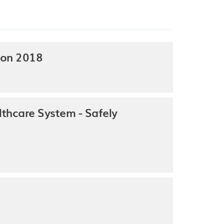
ion 2018
thcare System - Safely