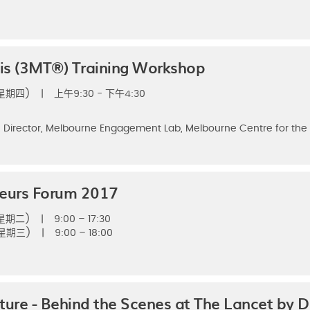
is (3MT®) Training Workshop
(星期四)
|
上午9:30 - 下午4:30
 Director, Melbourne Engagement Lab, Melbourne Centre for the S
neurs Forum 2017
(星期二)
|
9:00 – 17:30
(星期三)
|
9:00 – 18:00
ture - Behind the Scenes at The Lancet by D