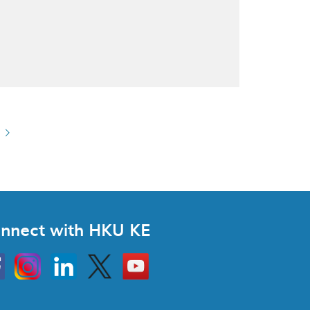
nnect with HKU KE
Instagram
Linkedin
Twitter
Go
to
HKU
KE
book
YouTube