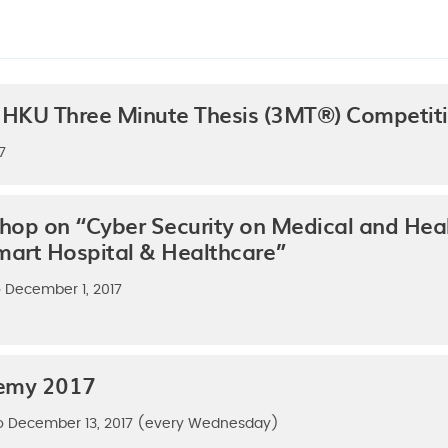
he HKU Three Minute Thesis (3MT®) Competit
7
p on “Cyber Security on Medical and Heal
mart Hospital & Healthcare”
 December 1, 2017
demy 2017
o December 13, 2017 (every Wednesday)