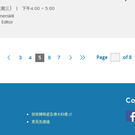
星期三)
|
下午4:00 – 5:00
merskill
 Editor
Page
of 8
First
Previous
Current
Next
Last
3
4
5
6
7
Page
Page
Page
Page
Page
Co
Go
技術轉移處及港大科橋
to
意見及建議
HKU
KE
face