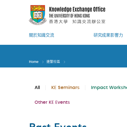
Skip
to
main
content
關於知識交流
研究成果影響力
Home
連繫社區
All
KE Seminars
Impact Worksh
Other KE Events
Past Events