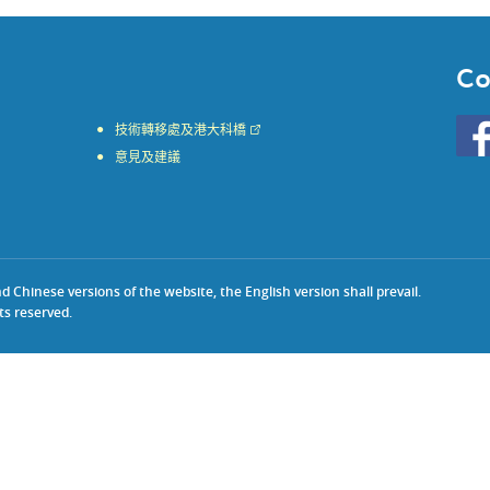
Co
Go
技術轉移處及港大科橋
to
意見及建議
HKU
KE
face
Chinese versions of the website, the English version shall prevail.
ts reserved.