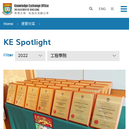
Skip
to
Toggle search panel
ENG
简
Op
main
content
Home
連繫社區
KE Spotlight
Filter
2022
工程學院