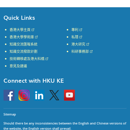
Quick Links
香港大學主頁
專利
香港大學學術庫
私隱
知識交流匯報系統
港大研究
知識交流撥款計劃
科研事務部
技術轉移處及港大科橋
意見及建議
Connect with HKU KE
Go
Instagram
Linkedin
Twitter
Go
to
to
HKU
HKU
KE
KE
facebook
YouTube
Sitemap
Should there be any inconsistencies between the English and Chinese versions of
the website, the English version shall prevail.