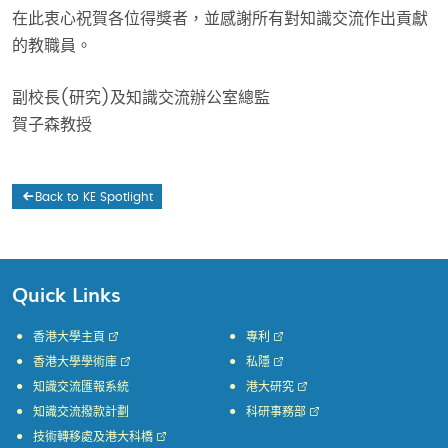
在此衷心祝賀各位得獎者，並感謝所有對知識交流作出貢獻
的教職員。
副校長(研究)及知識交流辦公室總監
賀子森教授
Back to KE Spotlight
Quick Links
香港大學主頁
專利
香港大學學術庫
私隱
知識交流匯報系統
港大研究
知識交流撥款計劃
科研事務部
技術轉移處及港大科橋