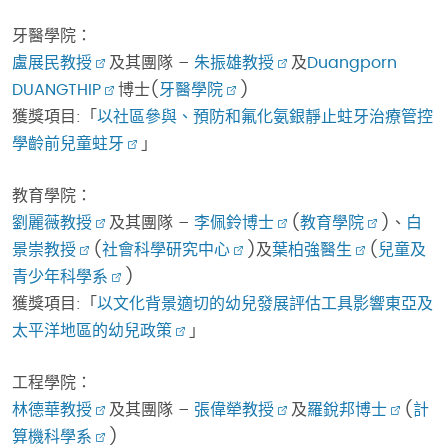
牙醫學院：
盧展民教授
及其團隊 –
朱振雄教授
及
Duangporn
DUANGTHIP
博士(
牙醫學院
)
獲獎項目:「
以社區參與、預防和氟化氨銀靜止蛀牙治療管控
學齡前兒童蛀牙
」
教育學院：
劉麗薇教授
及其團隊 –
李佩鈴博士
(
教育學院
)、
白
景崇教授
(
社會科學研究中心
)及
葉柏強醫生
(
兒童及
青少年科學系
)
獲獎項目:「
以文化背景適切的幼兒發展評估工具影響東亞及
太平洋地區的幼兒政策
」
工程學院：
林德華教授
及其團隊 –
張偉犖教授
及
羅銳邦博士
(
計
算機科學系
)