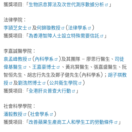
獲獎項目:「
生物訊息算法及次世代測序數據分析
」
法律學院：
李頴芝女士
及
何錦璇教授
(
法律學系
)
獲獎項目:「
為香港智障人士設立特殊需要信託
」
李嘉誠醫學院：
袁孟峰教授
(
內科學系
)及其團隊 – 廖思行醫生、
司徒
偉基醫生
、
王嘉豪博士
、黃兆賢醫生、張嘉盛醫生、阮
智恒先生、胡志行先生及鄭子健先生(內科學系)；
胡子祺教
授
及
劉浩然博士
(
公共衛生學院
)
獲獎項目:「
全港肝炎普查大行動
」
社會科學學院：
潘毅教授
(
社會學系
)
獲獎項目:「
改善蘋果生產商工人和學生工的勞動條件
」