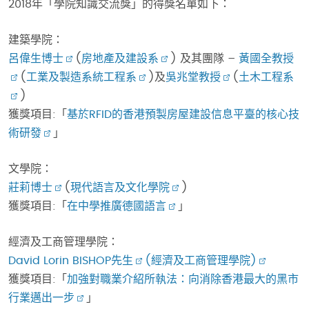
2018年「學院知識交流獎」的得獎名單如下：
建築學院：
呂偉生博士
(
房地產及建設系
) 及其團隊 –
黃國全教授
(
工業及製造系統工程系
)及
吳兆堂教授
(
土木工程系
)
獲獎項目:「
基於RFID的香港預製房屋建設信息平臺的核心技
術研發
」
文學院：
莊莉博士
(
現代語言及文化學院
)
獲獎項目:「
在中學推廣德國語言
」
經濟及工商管理學院：
David Lorin BISHOP先生
(經濟及工商管理學院)
獲獎項目:「
加強對職業介紹所執法：向消除香港最大的黑市
行業邁出一步
」