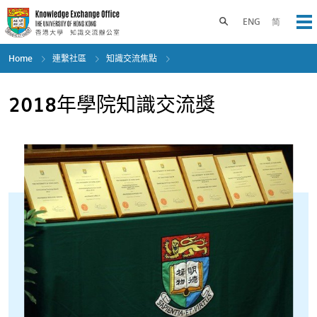
Skip
to
Toggle search panel
ENG
简
Op
main
content
Home
連繫社區
知識交流焦點
2018年學院知識交流獎