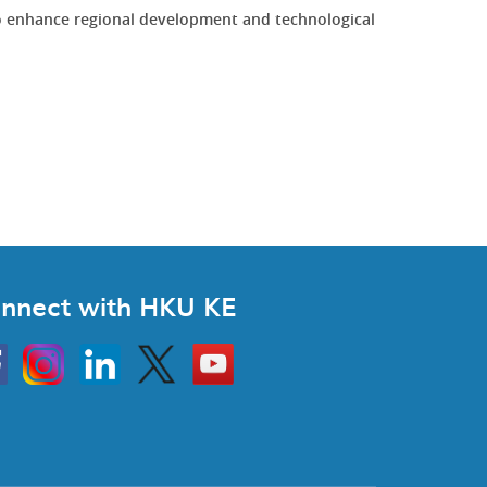
to enhance regional development and technological
.
nnect with HKU KE
Instagram
Linkedin
Twitter
Go
to
HKU
KE
book
YouTube