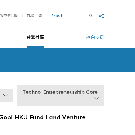
Share to
識交流活動
ENG
简
Search
連繫社區
校內支援
Techno-Entrepreneurship Core
Gobi-HKU Fund I and Venture