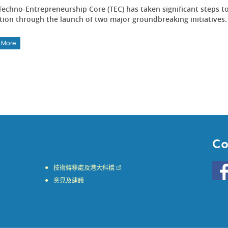
Techno-Entrepreneurship Core (TEC) has taken significant steps 
tion through the launch of two major groundbreaking initiatives
 More
Co
Go
技術轉移處及港大科橋
to
意見及建議
HKU
KE
face