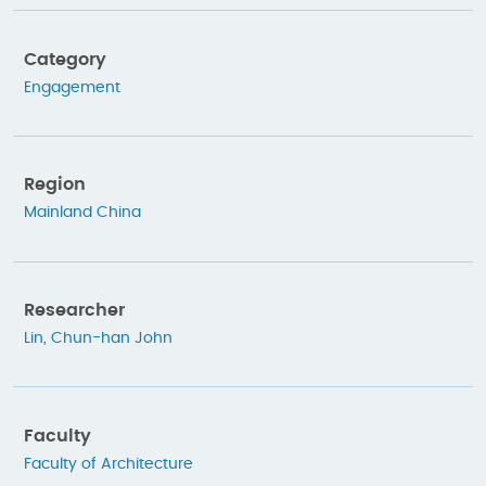
Category
Engagement
Region
Mainland China
Researcher
Lin, Chun-han John
Faculty
Faculty of Architecture