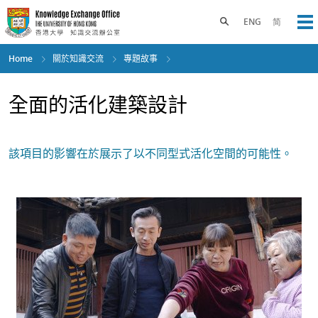
Skip
to
Toggle search panel
ENG
简
Op
main
content
Home
關於知識交流
專題故事
全面的活化建築設計
該項目的影響在於展示了以不同型式活化空間的可能性。