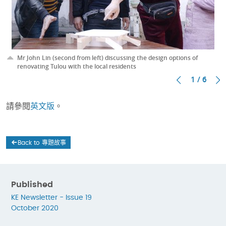
Mr John Lin (second from left) discussing the design options of
renovating Tulou with the local residents
1 / 6
請參閱
英文版
。
Back to 專題故事
Published
KE Newsletter - Issue 19
October 2020