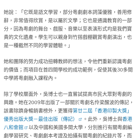
她說：「它既是語文學習，部分粵劇劇本詞藻優雅，善用修
辭，非常值得欣賞，是以屬於文學；它也是通識教育的一部
分，因為粵劇的舞台、戲服、音樂以至表演形式均是我們寶
貴的文化遺產。學生可以親身到竹搭戲棚觀賞粵劇演出，也
是一種截然不同的學習體驗。」
她和團隊的努力成功扭轉教師的想法，令他們重新認識粵劇
的價值；而項目在首四間學校的成功範例，促使其後30多間
中學將粵劇融入課程內。
除了學校層面外，吳博士也一直嘗試提高市民大眾對粵劇的
興趣。她在2009年出版了一部關於粵劇名伶梁醒波的傳記，
該書除躋身暢銷書榜外，更獲得
第廿二屆「香港印製大獎」
優秀出版大獎－最佳出版（傳記）
。此外，吳博士與
香港
八和會館
以及中國和美國多間大學，分別進行有關粵劇編
劇學習研究、粵劇劇本考證及拍攝有關粵劇的紀錄片等，而