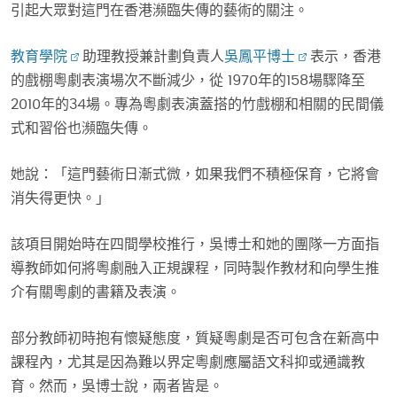
引起大眾對這門在香港瀕臨失傳的藝術的關注。
教育學院
助理教授兼計劃負責人
吳鳳平博士
表示，香港
的戲棚粵劇表演場次不斷減少，從 1970年的158場驟降至
2010年的34場。專為粵劇表演蓋搭的竹戲棚和相關的民間儀
式和習俗也瀕臨失傳。
她說：「這門藝術日漸式微，如果我們不積極保育，它將會
消失得更快。」
該項目開始時在四間學校推行，吳博士和她的團隊一方面指
導教師如何將粵劇融入正規課程，同時製作教材和向學生推
介有關粵劇的書籍及表演。
部分教師初時抱有懷疑態度，質疑粵劇是否可包含在新高中
課程內，尤其是因為難以界定粵劇應屬語文科抑或通識教
育。然而，吳博士說，兩者皆是。