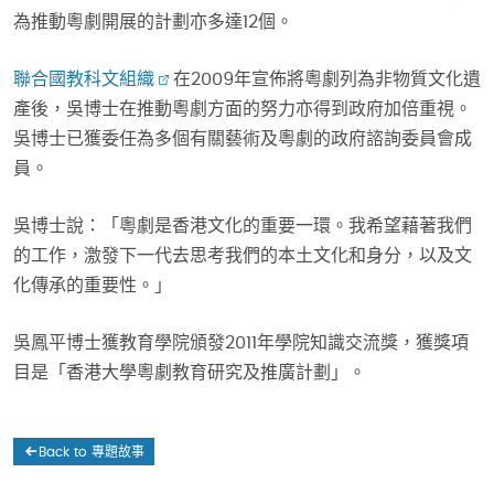
為推動粵劇開展的計劃亦多達12個。
聯合國教科文組織
在2009年宣佈將粵劇列為非物質文化遺
產後，吳博士在推動粵劇方面的努力亦得到政府加倍重視。
吳博士已獲委任為多個有關藝術及粵劇的政府諮詢委員會成
員。
吳博士說：「粵劇是香港文化的重要一環。我希望藉著我們
的工作，激發下一代去思考我們的本土文化和身分，以及文
化傳承的重要性。」
吳鳳平博士獲教育學院頒發2011年學院知識交流獎，獲獎項
目是「香港大學粵劇教育研究及推廣計劃」。
Back to 專題故事