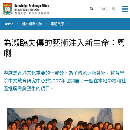
Skip
to
Toggle search panel
ENG
简
Op
main
content
Home
關於知識交流
專題故事
為瀕臨失傳的藝術注入新生命：粵
劇
粵劇是香港文化重要的一部分，為了傳承這項藝術，教育學
院中文教育研究中心於2007年起開展了一個在本地學校和社
區推廣粵劇藝術的項目。