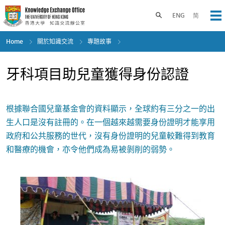
Skip
to
Toggle search panel
ENG
简
Op
main
content
Home
關於知識交流
專題故事
牙科項目助兒童獲得身份認證
根據聯合國兒童基金會的資料顯示，全球約有三分之一的出
生人口是沒有註冊的。在一個越來越需要身份證明才能享用
政府和公共服務的世代，沒有身份證明的兒童較難得到教育
和醫療的機會，亦令他們成為易被剝削的弱勢。