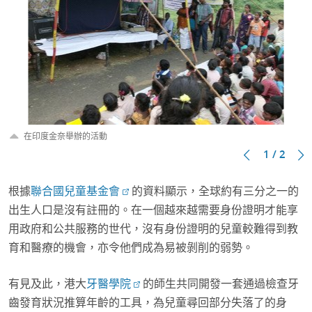
在印度金奈舉辦的活動
1 / 2
根據
聯合國兒童基金會
的資料顯示，全球約有三分之一的
出生人口是沒有註冊的。在一個越來越需要身份證明才能享
用政府和公共服務的世代，沒有身份證明的兒童較難得到教
育和醫療的機會，亦令他們成為易被剝削的弱勢。
有見及此，港大
牙醫學院
的師生共同開發一套通過檢查牙
齒發育狀況推算年齡的工具，為兒童尋回部分失落了的身