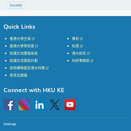
Society
Quick Links
香港大學主頁
專利
香港大學學術庫
私隱
知識交流匯報系統
港大研究
知識交流撥款計劃
科研事務部
技術轉移處及港大科橋
意見及建議
Connect with HKU KE
Go
Instagram
Linkedin
Twitter
Go
to
to
HKU
HKU
KE
KE
facebook
YouTube
Sitemap