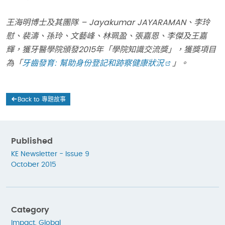
王海明博士及其團隊 – Jayakumar JAYARAMAN、李玲
慰、裴濤、孫玲、文藝峰、林珮盈、張嘉恩、李傑及王嘉
輝，獲牙醫學院頒發2015年「學院知識交流獎」，獲獎項目
為「
牙齒發育
: 幫助身份登記和跡察健康狀況
」
。
Back to 專題故事
Published
KE Newsletter - Issue 9
October 2015
Category
Impact
,
Global