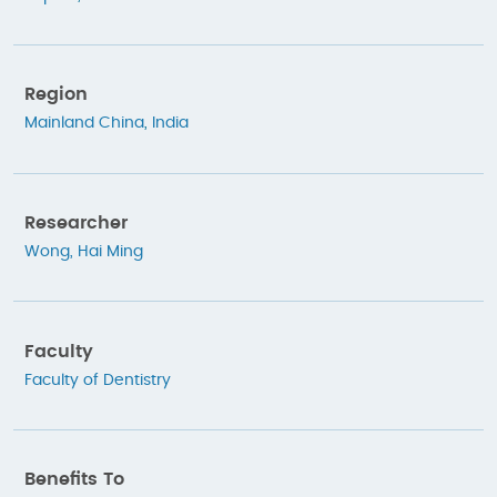
Region
Mainland China
,
India
Researcher
Wong, Hai Ming
Faculty
Faculty of Dentistry
Benefits To