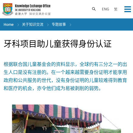
Skip
to
Toggle search panel
ENG
繁
Op
main
content
Home
关于知识交流
专题故事
牙科项目助儿童获得身份认证
根据联合国儿童基金会的资料显示，全球约有三分之一的出
生人口是没有注册的。在一个越来越需要身份证明才能享用
政府和公共服务的世代，没有身份证明的儿童较难得到教育
和医疗的机会，亦令他们成为易被剥削的弱势。