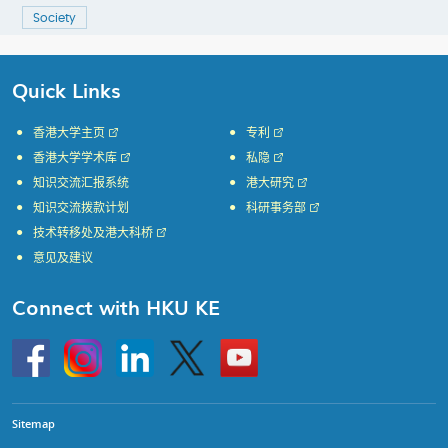
Society
Quick Links
香港大学主页
专利
香港大学学术库
私隐
知识交流汇报系统
港大研究
知识交流拨款计划
科研事务部
技术转移处及港大科桥
意见及建议
Connect with HKU KE
Go
Instagram
Linkedin
Twitter
Go
to
to
HKU
HKU
KE
KE
facebook
YouTube
Sitemap