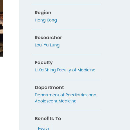
Region
Hong Kong
Researcher
Lau, Yu Lung
Faculty
Li Ka Shing Faculty of Medicine
，
Department
，
Department of Paediatrics and
Adolescent Medicine
Benefits To
Health