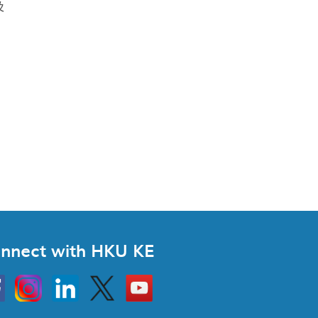
及
nnect with HKU KE
Instagram
Linkedin
Twitter
Go
to
HKU
KE