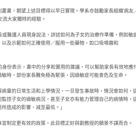
叢書，期望上述目標得以早日實現。學系亦鼓勵家長組織‘病友
交流大家獨特的經驗。
長或醫護人員現身說法，詳述如何為子女的治療作準備，例如敏
，以及示範如何正確使用／服用一些藥物，如口吸噴霧和
的身份表示，書中的分享和實用的建議，可以幫助家長有效地應
過敏時，部份家長難免極為緊張，因過敏症可能會危及生命。
解病童的日常生活和上學情況，一旦發生事故時，情況會如何，
何監控子女的過敏病況，甚至子女亦有能力管理自己的病情時，
活所造成的影響，減至最低。」
事宜制定更有效的政策，此目標正好與劉教授的願景不謀而合。