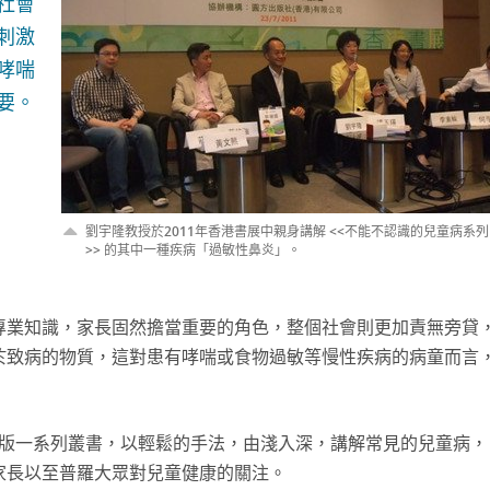
社會
刺激
哮喘
要。
劉宇隆教授於2011年香港書展中親身講解 <<不能不認識的兒童病系列
>> 的其中一種疾病「過敏性鼻炎」。
專業知識，家長固然擔當重要的角色，整個社會則更加責無旁貸
於致病的物質，這對患有哮喘或食物過敏等慢性疾病的病童而言
年出版一系列叢書，以輕鬆的手法，由淺入深，講解常見的兒童病，
家長以至普羅大眾對兒童健康的關注。