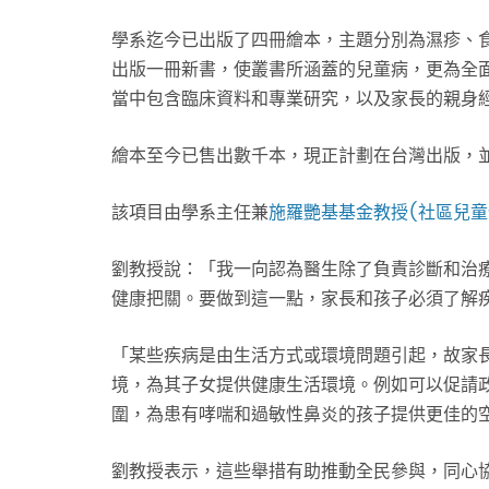
學系迄今已出版了四冊繪本，主題分別為濕疹、
出版一冊新書，使叢書所涵蓋的兒童病，更為全
當中包含臨床資料和專業研究，以及家長的親身
繪本至今已售出數千本，現正計劃在台灣出版，
該項目由學系主任兼
施羅艷基基金教授(社區兒童
劉教授說：「我一向認為醫生除了負責診斷和治
健康把關。要做到這一點，家長和孩子必須了解
「某些疾病是由生活方式或環境問題引起，故家
境，為其子女提供健康生活環境。例如可以促請
圍，為患有哮喘和過敏性鼻炎的孩子提供更佳的
劉教授表示，這些舉措有助推動全民參與，同心