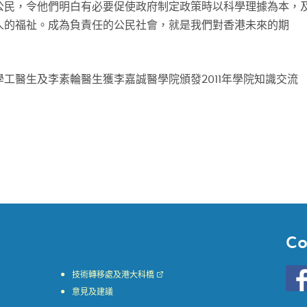
公民，令他們明白有必要促使政府制定政策時以科學理據為本，
人的福祉。成為負責任的公民社會，就是我們對香港未來的期
工醫生及李素輪醫生獲李嘉誠醫學院頒發2011年學院知識交流
Co
Go
技術轉移處及港大科橋
to
意見及建議
HKU
KE