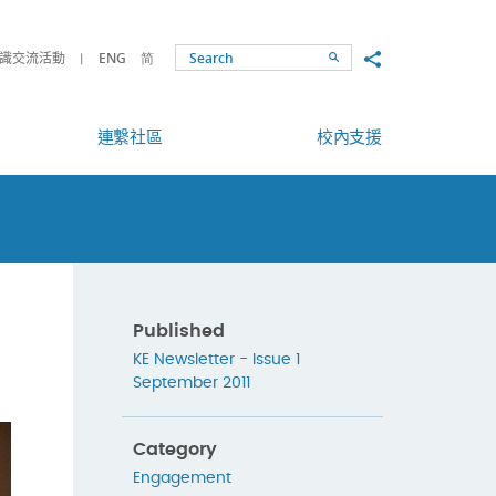
Share to
識交流活動
ENG
简
Search
連繫社區
校內支援
Published
KE Newsletter - Issue 1
September 2011
Category
Engagement