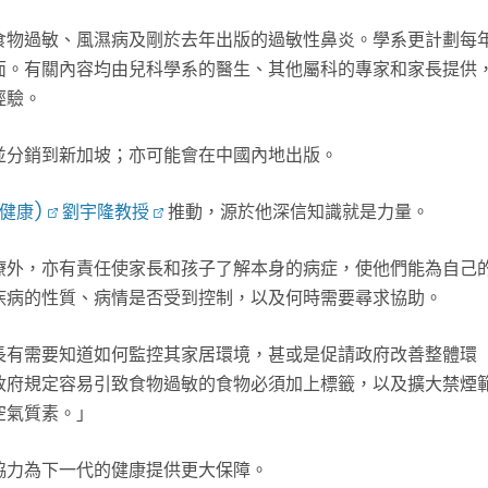
食物過敏、風濕病及剛於去年出版的過敏性鼻炎。學系更計劃每
面。有關內容均由兒科學系的醫生、其他屬科的專家和家長提供
經驗。
並分銷到新加坡；亦可能會在中國內地出版。
健康)
劉宇隆教授
推動，源於他深信知識就是力量。
療外，亦有責任使家長和孩子了解本身的病症，使他們能為自己
疾病的性質、病情是否受到控制，以及何時需要尋求協助。
長有需要知道如何監控其家居環境，甚或是促請政府改善整體環
政府規定容易引致食物過敏的食物必須加上標籤，以及擴大禁煙
空氣質素。」
協力為下一代的健康提供更大保障。