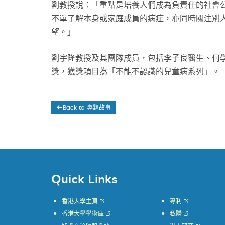
劉教授說：「重點是培養人們成為負責任的社會
不單了解本身或家庭成員的病症，亦同時關注別
望。」
劉宇隆教授及其團隊成員，包括李子良醫生、何學
獎，獲獎項目為「不能不認識的兒童病系列」。
Back to 專題故事
Quick Links
香港大學主頁
專利
香港大學學術庫
私隱