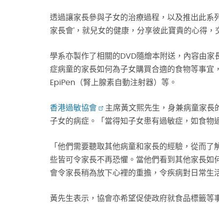
透過讓家長參與子女的治療過程，以及推出此系列
家長會’，就兒女的健康，分享彼此寶貴的心得，
學系亦製作了相關的DVD隨繪本附送，內容由家
症病童的家長如何為子女購買合適的食物等事宜
EpiPen（腎上腺素自動注射器）等。
香港過敏協會
主席黃文熙先生，身兼病童家長
子女的病症。「當得知子女患有過敏症，如食物
「他們需要聽取其他病童和家長的經驗，從而了
些皆可令家長不再恐懼。當他們看到其他家長如
會令家長稍為放下心裡的重擔，令疾病對日常生
黃先生表示，協會亦希望促使政府就食品標籤等