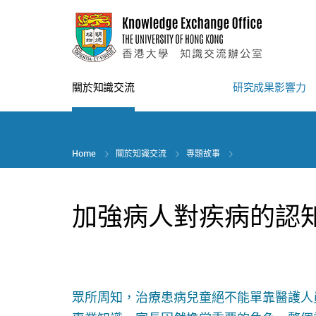
Skip
to
main
content
關於知識交流
研究成果影響力
Home
關於知識交流
專題故事
加強病人對疾病的認
眾所周知，治療患病兒童絕不能單靠醫護人