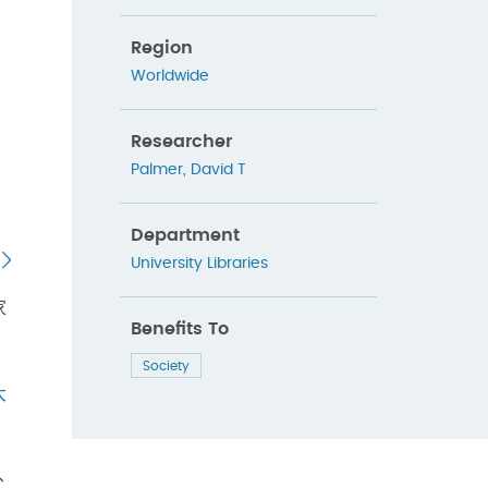
Region
Worldwide
Researcher
Palmer, David T
Department
University Libraries
家
Benefits To
Society
大
、