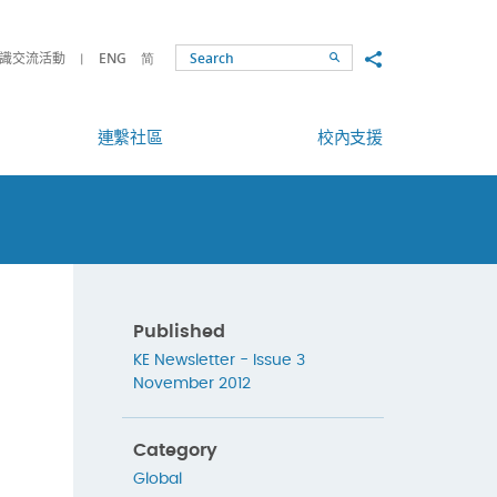
Share to
識交流活動
ENG
简
Search
連繫社區
校內支援
Published
KE Newsletter - Issue 3
November 2012
Category
Global