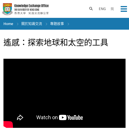
Skip
to
Toggle search panel
ENG
简
Op
main
content
Home
關於知識交流
專題故事
遙感：探索地球和太空的工具