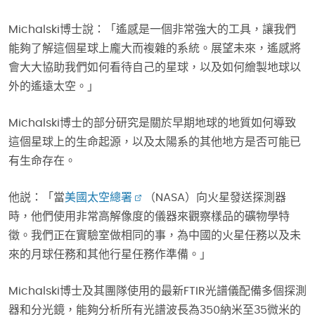
Michalski博士說：「遙感是一個非常強大的工具，讓我們
能夠了解這個星球上龐大而複雜的系統。展望未來，遙感將
會大大協助我們如何看待自己的星球，以及如何繪製地球以
外的遙遠太空。」
Michalski博士的部分研究是關於早期地球的地質如何導致
這個星球上的生命起源，以及太陽系的其他地方是否可能已
有生命存在。
他説：「當
美國太空總署
（NASA）向火星發送探測器
時，他們使用非常高解像度的儀器來觀察樣品的礦物學特
徵。我們正在實驗室做相同的事，為中國的火星任務以及未
來的月球任務和其他行星任務作準備。」
Michalski博士及其團隊使用的最新FTIR光譜儀配備多個探測
器和分光鏡，能夠分析所有光譜波長為350納米至35微米的