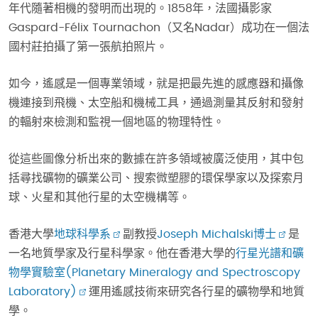
年代隨著相機的發明而出現的。1858年，法國攝影家
Gaspard-Félix Tournachon（又名Nadar）成功在一個法
國村莊拍攝了第一張航拍照片。
如今，遙感是一個專業領域，就是把最先進的感應器和攝像
機連接到飛機、太空船和機械工具，通過測量其反射和發射
的輻射來檢測和監視一個地區的物理特性。
從這些圖像分析出來的數據在許多領域被廣泛使用，其中包
括尋找礦物的礦業公司、搜索微塑膠的環保學家以及探索月
球、火星和其他行星的太空機構等。
香港大學
地球科學系
副教授
Joseph Michalski博士
是
一名地質學家及行星科學家。他在香港大學的
行星光譜和礦
物學實驗室(Planetary Mineralogy and Spectroscopy
Laboratory)
運用遙感技術來研究各行星的礦物學和地質
學。