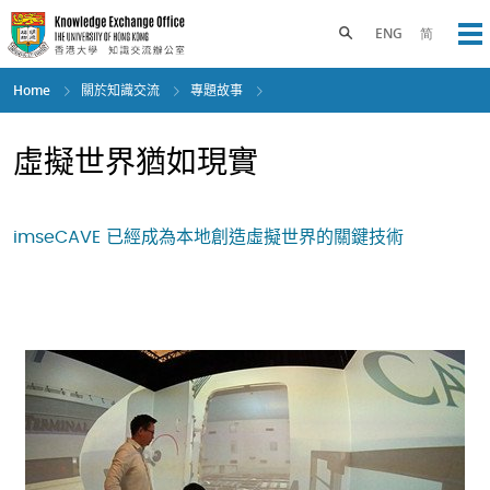
Skip
to
Toggle search panel
ENG
简
Op
main
content
Home
關於知識交流
專題故事
虛擬世界猶如現實
imseCAVE 已經成為本地創造虛擬世界的關鍵技術