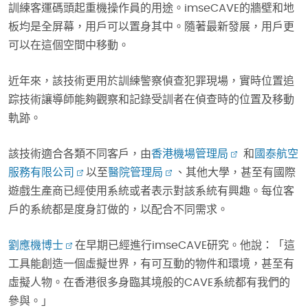
訓練客運碼頭起重機操作員的用途。imseCAVE的牆壁和地
板均是全屏幕，用戶可以置身其中。隨著最新發展，用戶更
可以在這個空間中移動。
近年來，該技術更用於訓練警察偵查犯罪現場，實時位置追
踪技術讓導師能夠觀察和記錄受訓者在偵查時的位置及移動
軌跡。
該技術適合各類不同客戶，由
香港機場管理局
和
國泰航空
服務有限公司
以至
醫院管理局
、其他大學，甚至有國際
遊戲生產商已經使用系統或者表示對該系統有興趣。每位客
戶的系統都是度身訂做的，以配合不同需求。
劉應機博士
在早期已經進行imseCAVE研究。他說：「這
工具能創造一個虛擬世界，有可互動的物件和環境，甚至有
虛擬人物。在香港很多身臨其境般的CAVE系統都有我們的
參與。」