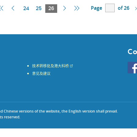
Page
of 26
First
Previous
Current
Next
Last
24
25
26
Page
Page
Page
Page
Page
Co
Go
技术转移处及港大科桥
to
意见及建议
HKU
KE
face
Chinese versions of the website, the English version shall prevail.
ts reserved.