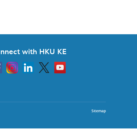
nnect with HKU KE
Instagram
Linkedin
Twitter
Go
to
HKU
KE
book
YouTube
Sitemap