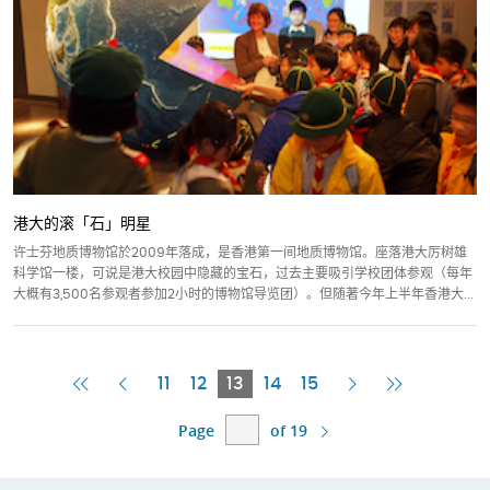
港大的滚「石」明星
许士芬地质博物馆於2009年落成，是香港第一间地质博物馆。座落港大厉树雄
科学馆一楼，可说是港大校园中隐藏的宝石，过去主要吸引学校团体参观（每年
大概有3,500名参观者参加2小时的博物馆导览团）。但随著今年上半年香港大...
First
Previous
Current
Next
Last
11
12
13
14
15
Page
Page
Page
Page
Page
Page
of 19