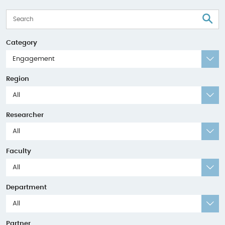
S
Category
Engagement
Region
All
Researcher
All
Faculty
All
Department
All
Partner