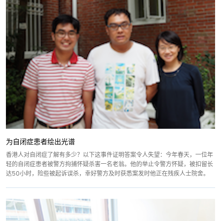
为自闭症患者绘出光谱
香港人对自闭症了解有多少？以下这事件证明答案令人失望：今年春天，一位年
轻的自闭症患者被警方拘捕怀疑杀害一名老翁。他的举止令警方怀疑，被扣留长
达50小时，险些被起诉误杀，幸好警方及时获悉案发时他正在残疾人士院舍。