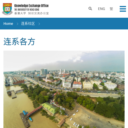
Skip
to
Toggle search panel
ENG
繁
Op
main
content
Home
连系社区
连系各方