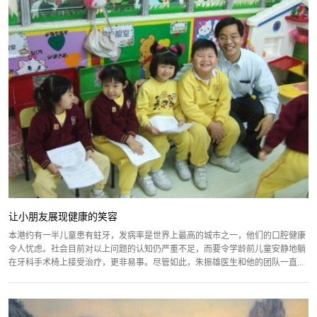
让小朋友展现健康的笑容
本港约有一半儿童患有蛀牙，发病率是世界上最高的城市之一，他们的口腔健康
令人忧虑。社会目前对以上问题的认知仍严重不足，而要令学龄前儿童安静地躺
在牙科手术椅上接受治疗，更非易事。尽管如此，朱振雄医生和他的团队一直...