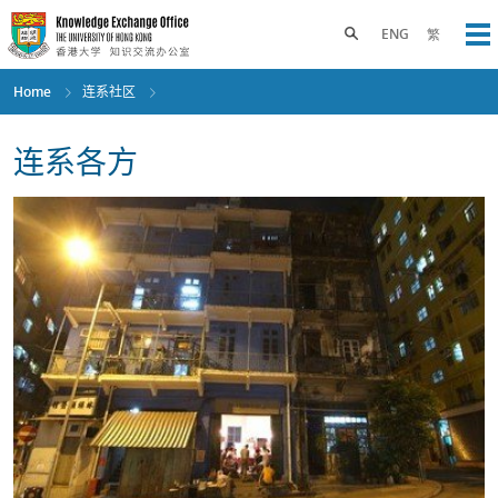
Skip
to
Toggle search panel
ENG
繁
Op
main
content
Home
连系社区
连系各方