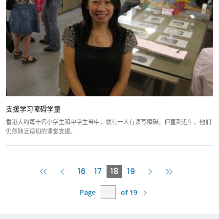
支援学习障碍学童
香港大约每十名小学生和中学生当中，就有一人有读写障碍。但直到近年，他们
仍然缺乏适切的课堂支援。
First
Previous
Current
Next
Last
16
17
18
19
Page
Page
Page
Page
Page
Page
of 19