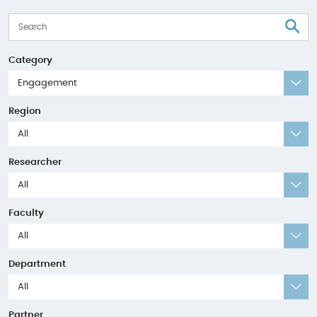
S
Category
Engagement
Region
All
Researcher
All
Faculty
All
Department
All
Partner