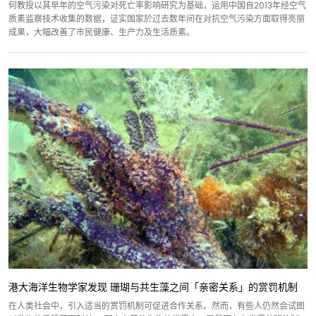
何教授以其早年的空气污染对死亡率影响研究为基础，运用中国自2013年经空气
质素监察技术收集的数据，证实国家於过去数年间在对抗空气污染方面取得亮丽
成果，大幅改善了市民健康、生产力及生活质素。
港大海洋生物学家发现 珊瑚与共生藻之间「亲密关系」的赏罚机制
在人类社会中，引入适当的赏罚机制可促进合作关系。然而，有些人仍然会试图