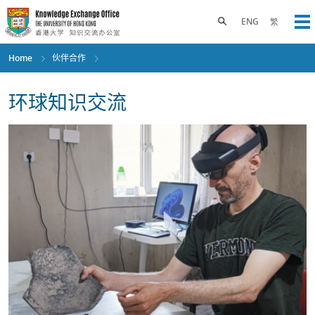
Skip
to
Toggle search panel
ENG
繁
Op
main
content
Home
伙伴合作
环球知识交流