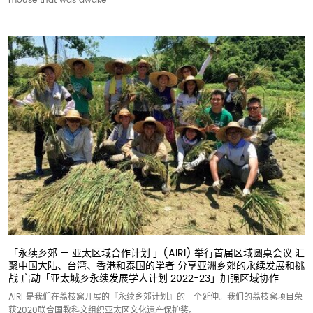
「永续乡郊 — 亚太区域合作计划 」(AIRI) 举行首届区域圆桌会议 汇
聚中国大陆、台湾、香港和泰国的学者 分享亚洲乡郊的永续发展和挑
战 启动「亚太城乡永续发展学人计划 2022-23」加强区域协作
AIRI 是我们在荔枝窝开展的『永续乡郊计划』的一个延伸。我们的荔枝窝项目荣
获2020联合国教科文组织亚太区文化遗产保护奖。