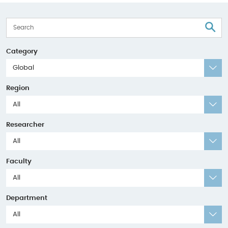
S
Category
Global
Region
All
Researcher
All
Faculty
All
Department
All