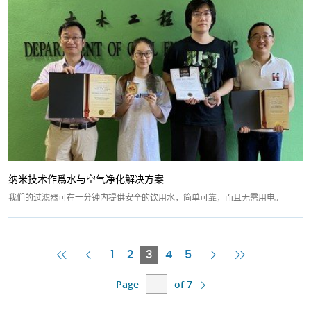
纳米技术作爲水与空气净化解决方案
我们的过滤器可在一分钟内提供安全的饮用水，简单可靠，而且无需用电。
First
Previous
Current
Next
Last
1
2
3
4
5
Page
Page
Page
Page
Page
Page
of 7