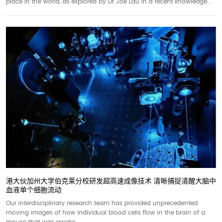
place in the world, as explored by Dr Joe Lau in a recent knowledge...
港大伙加州大学伯克莱分校研发超高速成像技术 清晰捕捉清醒大脑中
血液单个细胞流动
Our interdisciplinary research team has provided unprecedented
moving images of how individual blood cells flow in the brain of a
mouse that was awake