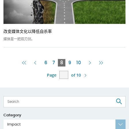
改变媒体文化以降低自杀率
媒体是一把双刃剑。
First
Previous
Current
Next
Last
6
7
8
9
10
Page
Page
Page
Page
Page
Page
of 10
S
Category
Impact