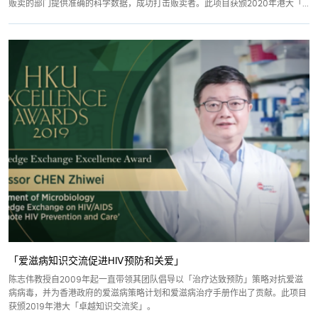
贩卖的部门提供准确的科学数据，成功打击贩卖者。此项目获颁2020年港大「...
「爱滋病知识交流促进HIV预防和关爱」
陈志伟教授自2009年起一直带领其团队倡导以「治疗达致预防」策略对抗爱滋
病病毒，并为香港政府的爱滋病策略计划和爱滋病治疗手册作出了贡献。此项目
获颁2019年港大「卓越知识交流奖」。