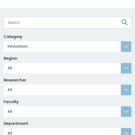
S
Category
Innovation
Region
All
Researcher
All
Faculty
All
Department
All