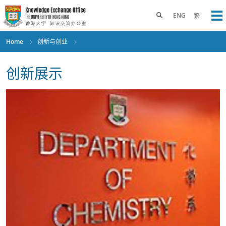
Skip
to
Toggle search panel
ENG
繁
Op
main
content
Home
创新与创业
创新展示