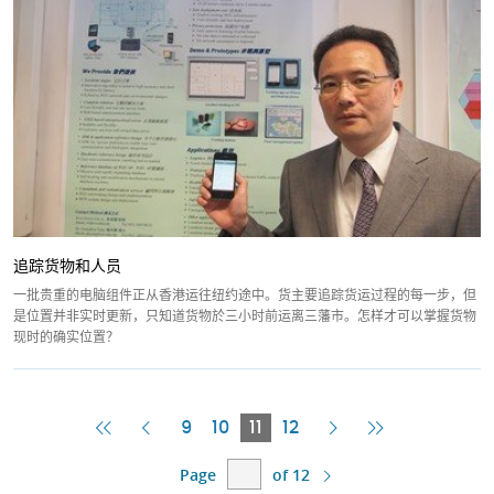
追踪货物和人员
一批贵重的电脑组件正从香港运往纽约途中。货主要追踪货运过程的每一步，但
是位置并非实时更新，只知道货物於三小时前运离三藩市。怎样才可以掌握货物
现时的确实位置？
First
Previous
Current
Next
Last
9
10
11
12
Page
Page
Page
Page
Page
Page
of 12