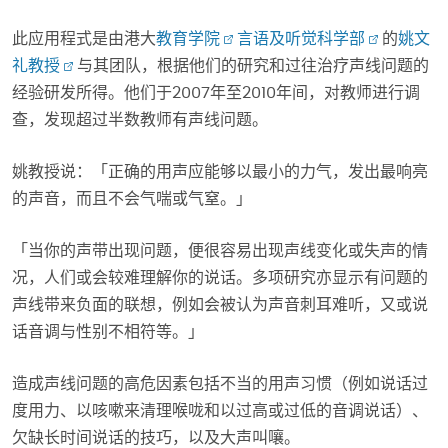
此应用程式是由港大
教育学院
言语及听觉科学部
的
姚文
礼教授
与其团队，根据他们的研究和过往治疗声线问题的
经验研发所得。他们于2007年至2010年间，对教师进行调
查，发现超过半数教师有声线问题。
姚教授说：「正确的用声应能够以最小的力气，发出最响亮
的声音，而且不会气喘或气窒。」
「当你的声带出现问题，便很容易出现声线变化或失声的情
况，人们或会较难理解你的说话。多项研究亦显示有问题的
声线带来负面的联想，例如会被认为声音刺耳难听，又或说
话音调与性别不相符等。」
造成声线问题的高危因素包括不当的用声习惯（例如说话过
度用力、以咳嗽来清理喉咙和以过高或过低的音调说话）、
欠缺长时间说话的技巧，以及大声叫嚷。