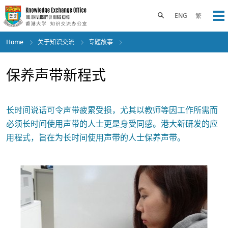
Skip
to
Toggle search panel
ENG
繁
Op
main
content
Home
关于知识交流
专题故事
保养声带新程式
长时间说话可令声带疲累受损，尤其以教师等因工作所需而
必须长时间使用声带的人士更是身受同感。港大新研发的应
用程式，旨在为长时间使用声带的人士保养声带。