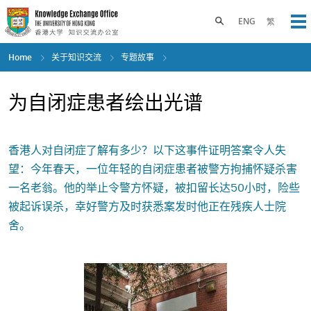
Skip
to
Toggle search panel
ENG
繁
Op
main
content
Home
关于知识交流
专题故事
为自闭症患者绘出光谱
香港人对自闭症了解有多少？以下这事件证明答案令人失
望：今年春天，一位年轻的自闭症患者被警方拘捕怀疑杀害
一名老翁。他的举止令警方怀疑，被扣留长达50小时，险些
被起诉误杀，幸好警方及时获悉案发时他正在残疾人士院
舍。