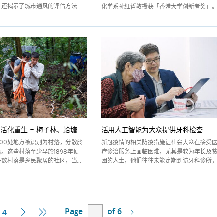
还揭示了城市通风的评估方法...
化学系孙红哲教授获「香港大学创新者奖」
活化重生 – 梅子林、蛤塘
活用人工智能为大众提供牙科检查
00处地方被识别为村落，分散於
新冠疫情的相关防疫措施让社会大众在接受
。这些村落至少早於1898年便一
疗诊治服务上面临困难，尤其是较为年长及
数村落是乡民聚居的社区，当...
困的人士，他们往往未能定期到访牙科诊所，..
Page
of 6
nt
Next
Last
4