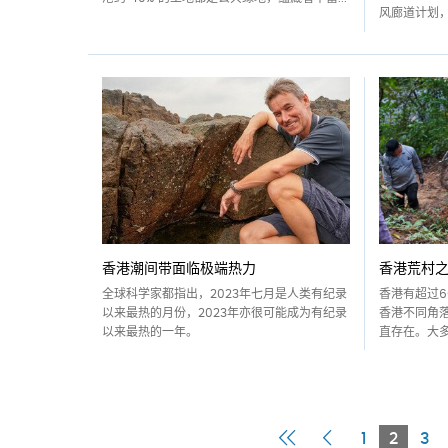
风廊道计划，
香港潮间带面临极端热力
香港荒村之
全球科学家都指出，2023年七月是人类有纪录
香港有超过6
以来最热的月份，2023年亦很可能成为有纪录
香港不同角落
以来最热的一年。
直存在。大多
First
Previous
Curre
1
2
3