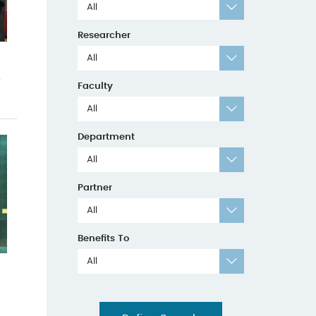
All
Researcher
All
人
Faculty
All
Department
All
Partner
All
Benefits To
All
用
。