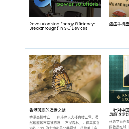
Revolutionising Energy Efficiency:
癌症手机
Breakthroughs in SiC Devices
香港斑蝶的迁徙之谜
「针对中
风廊道规
香港高楼林立，一座座摩天大楼直插云霄。虽
建筑学系任
然这座城市常被称爲 「石屎森林」，但其实香
国教授在城
港约 40% 的土地都是公共绿地，蕴藏著丰富...