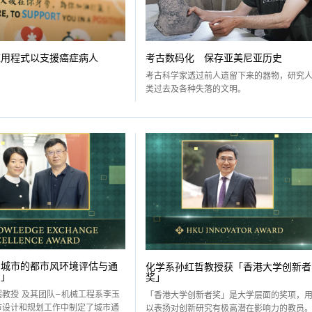
应用程式以支援癌症病人
考古数码化 保存亚美尼亚历史
考古科学家透过前人遗留下来的器物，研究
类过去及各种失落的文明。
国城市的都市风环境评估与通
化学系孙红哲教授获「香港大学创新者
划」
奖」
超教授 及其团队–机械工程系李玉
「香港大学创新者奖」是大学层面的奖项，
市设计和规划工作中制定了城市通
以表扬对创新研究有极高潜在影响力的教员