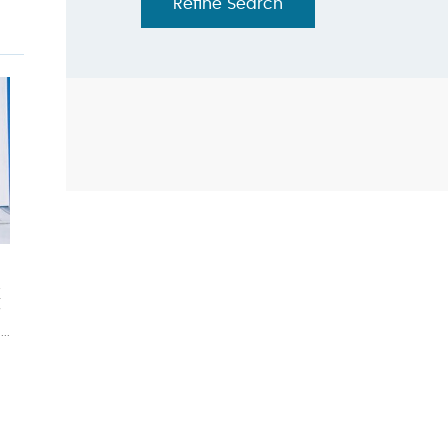
Refine Search
。
医
贫
.