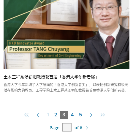
土木工程系汤初阳教授获首届「香港大学创新者奖」
香港大学今年新增了大学层面的「香港大学创新者奖」，以表扬创新研究有极高
潜在影响力的教员。工程学院土木工程系汤初阳教授获首届香港大学创新者奖。
First
Previous
Current
Next
Last
1
2
3
4
5
Page
Page
Page
Page
Page
Page
of 6