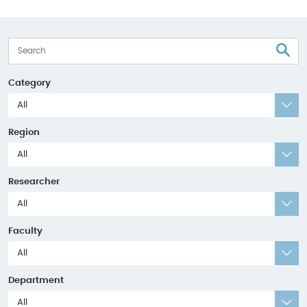
S
Category
All
Region
All
Researcher
All
Faculty
All
Department
All