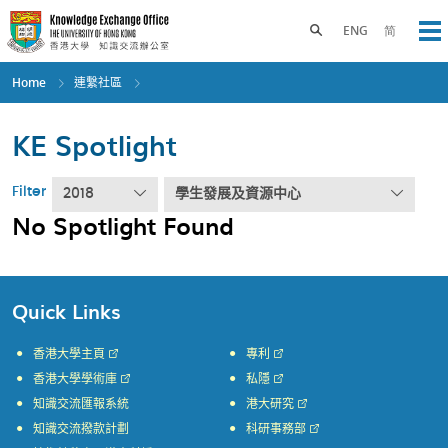
Skip
to
Toggle search panel
ENG
简
Op
main
content
Home
連繫社區
KE Spotlight
Filter
2018
學生發展及資源中心
No Spotlight Found
Quick Links
香港大學主頁
專利
香港大學學術庫
私隱
知識交流匯報系統
港大研究
知識交流撥款計劃
科研事務部