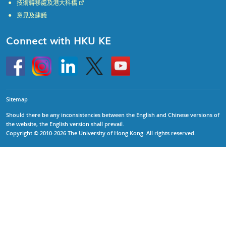
技術轉移處及港大科橋
意見及建議
Connect with HKU KE
Go
Instagram
Linkedin
Twitter
Go
to
to
HKU
HKU
KE
KE
facebook
YouTube
Sitemap
Should there be any inconsistencies between the English and Chinese versions of
the website, the English version shall prevail.
Copyright © 2010-2026 The University of Hong Kong. All rights reserved.