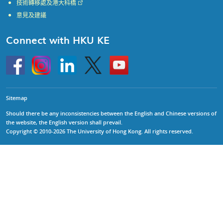
技術轉移處及港大科橋
意見及建議
Connect with HKU KE
Go
Instagram
Linkedin
Twitter
Go
to
to
HKU
HKU
KE
KE
facebook
YouTube
Sitemap
Should there be any inconsistencies between the English and Chinese versions of
the website, the English version shall prevail.
Copyright © 2010-2026 The University of Hong Kong. All rights reserved.