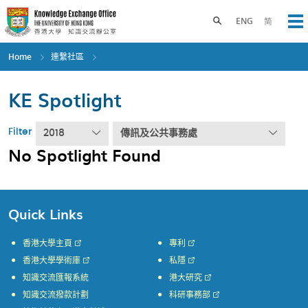
Skip
to
Toggle search panel
ENG
简
Op
main
content
Home
連繫社區
KE Spotlight
Filter
2018
傳訊及公共事務處
No Spotlight Found
Quick Links
香港大學主頁
專利
香港大學學術庫
私隱
知識交流匯報系統
港大研究
知識交流撥款計劃
科研事務部