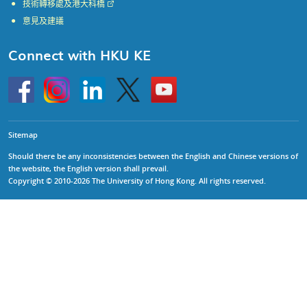
技術轉移處及港大科橋
意見及建議
Connect with HKU KE
Go
Instagram
Linkedin
Twitter
Go
to
to
HKU
HKU
KE
KE
facebook
YouTube
Sitemap
Should there be any inconsistencies between the English and Chinese versions of
the website, the English version shall prevail.
Copyright © 2010-2026 The University of Hong Kong. All rights reserved.