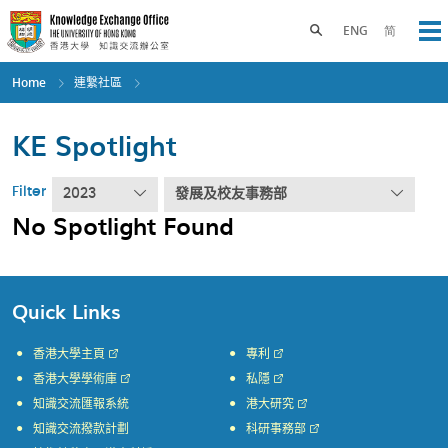
Skip
to
Toggle search panel
ENG
简
Op
main
content
Home
連繫社區
KE Spotlight
Filter
2023
發展及校友事務部
No Spotlight Found
Quick Links
香港大學主頁
專利
香港大學學術庫
私隱
知識交流匯報系統
港大研究
知識交流撥款計劃
科研事務部