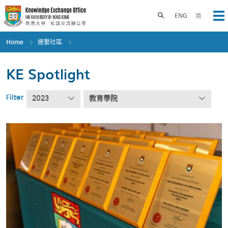
Skip
to
Toggle search panel
ENG
简
Op
main
content
Home
連繫社區
KE Spotlight
Filter
2023
教育學院