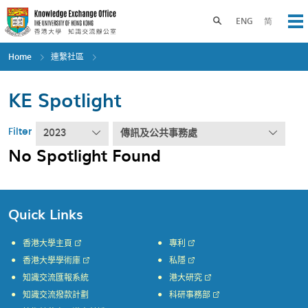
Skip
to
Toggle search panel
ENG
简
Op
main
content
Home
連繫社區
KE Spotlight
Filter
2023
傳訊及公共事務處
No Spotlight Found
Quick Links
香港大學主頁
專利
香港大學學術庫
私隱
知識交流匯報系統
港大研究
知識交流撥款計劃
科研事務部