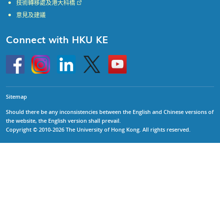
技術轉移處及港大科橋
意見及建議
Connect with HKU KE
Go
Instagram
Linkedin
Twitter
Go
to
to
HKU
HKU
KE
KE
facebook
YouTube
Sitemap
Should there be any inconsistencies between the English and Chinese versions of
the website, the English version shall prevail.
Copyright © 2010-2026 The University of Hong Kong. All rights reserved.