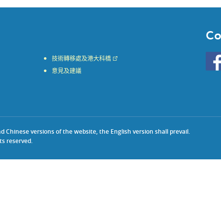
Co
Go
技術轉移處及港大科橋
to
意見及建議
HKU
KE
face
Chinese versions of the website, the English version shall prevail.
ts reserved.