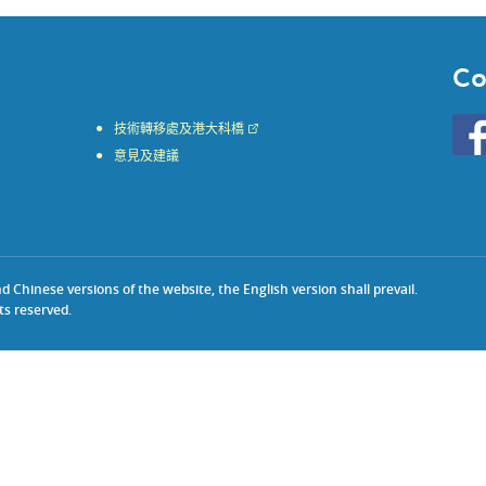
Co
Go
技術轉移處及港大科橋
to
意見及建議
HKU
KE
face
Chinese versions of the website, the English version shall prevail.
ts reserved.