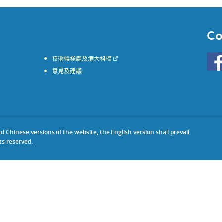
Co
Go
技術轉移處及港大科橋
to
意見及建議
HKU
KE
face
Chinese versions of the website, the English version shall prevail.
ts reserved.