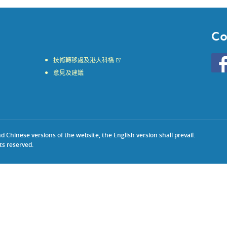
Co
Go
技術轉移處及港大科橋
to
意見及建議
HKU
KE
face
Chinese versions of the website, the English version shall prevail.
ts reserved.