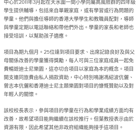
中心於2011年3月起在天水圍一間小學向屬高風險群的四年級
學生提供輔導，包括來自單親家庭，或有學習或行為問題的
學童。他們與擔任導師的香港大學學生和教職員配對，導師
與學童定期以電話聯絡和帶他們外出。學童的家長和老師也
接受培訓，以幫助孩子適應。
項目為期九個月。25位達到項目要求、出席記錄良好及與父
母關係改善的學童獲得獎勵，每人可與三位家庭成員一起免
費暢遊迪士尼樂園，這亦切合項目以家庭為本的概念。項目
開支連同旅費由私人捐款資助，中心特別鳴謝馮紹波伉儷、
曾志本伉儷和香港迪士尼主題樂園對項目的慷慨贊助以及對
年輕人的關懷。
該校校長表示，參與項目的學童在行為和學業成績方面均有
改善，故希望項目能夠繼續在該校推行。但葉教授表示由於
資源有限，因此希望其他非政府組織能夠接手這項目。