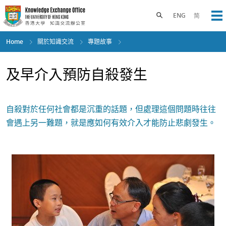
Skip
to
Toggle search panel
ENG
简
Op
main
content
Home
關於知識交流
專題故事
及早介入預防自殺發生
自殺對於任何社會都是沉重的話題，但處理這個問題時往往
會遇上另一難題，就是應如何有效介入才能防止悲劇發生。