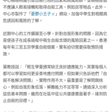
中心積極辨識引致自殺行為的因素和高風險群，並積極提倡
不應讓人輕易接觸和取得自殺工具，例如炭等物品。此外，
中心亦製作了「
憂鬱小王子
」網站，加強中學生對相關高
危誘因和風險的了解。
近期中心的工作擴展至小學，針對自我形象的問題，因為它
是使孩子在成長過程中萌生自殺念頭的風險因素之一。香港
每年有三至五宗學童自殺個案，實有迫切需要採取預防措
施。
葉教授說：「輕生學童通常缺乏良好適應能力。其實每個人
都可以學習如何更妥善地應付問題，但如果只告訴他們『自
殺不能解決問題』，實際作用不大。最重要是了解問題核
心，例如自我形象低落、解難能力不足等等。通過深入分析
這些基本問題，繼而在社區中從公共健康層面著手，達到防
止自殺的目標。」